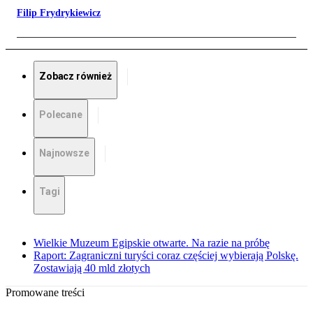
Filip Frydrykiewicz
Zobacz również
Polecane
Najnowsze
Tagi
Wielkie Muzeum Egipskie otwarte. Na razie na próbę
Raport: Zagraniczni turyści coraz częściej wybierają Polskę.
Zostawiają 40 mld złotych
Promowane treści