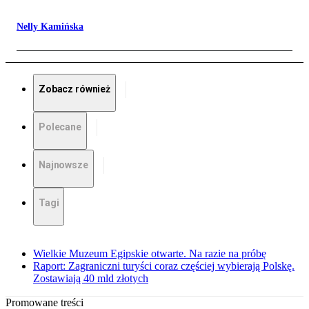
Nelly Kamińska
Zobacz również
Polecane
Najnowsze
Tagi
Wielkie Muzeum Egipskie otwarte. Na razie na próbę
Raport: Zagraniczni turyści coraz częściej wybierają Polskę.
Zostawiają 40 mld złotych
Promowane treści