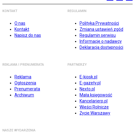
KONTAKT
REGULAMIN
O nas
Polityka Prywatności
Kontakt
Zmiana ustawień zgód
Napisz do nas
Regulamin serwisu
Informacje o nadawcy
Deklaracja dostępności
REKLAMA I PRENUMERATA
PARTNERZY
Reklama
E-kiosk.pl
Ogłoszenia
E-gazety.pl
Prenumerata
Nexto.pl
Archiwum
Mała księgowość
Kancelarierp.pl
Wieści Rolnicze
Życie Warszawy
NASZE WYDARZENIA