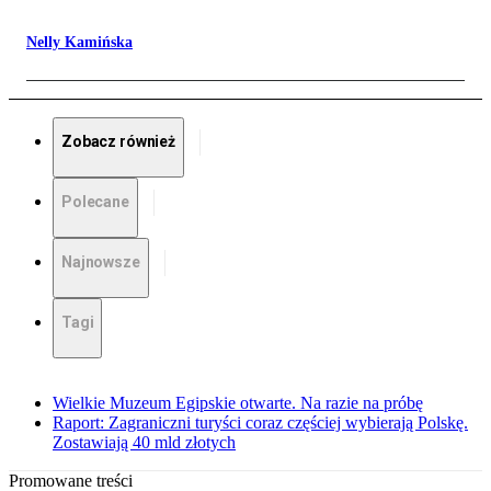
Nelly Kamińska
Zobacz również
Polecane
Najnowsze
Tagi
Wielkie Muzeum Egipskie otwarte. Na razie na próbę
Raport: Zagraniczni turyści coraz częściej wybierają Polskę.
Zostawiają 40 mld złotych
Promowane treści