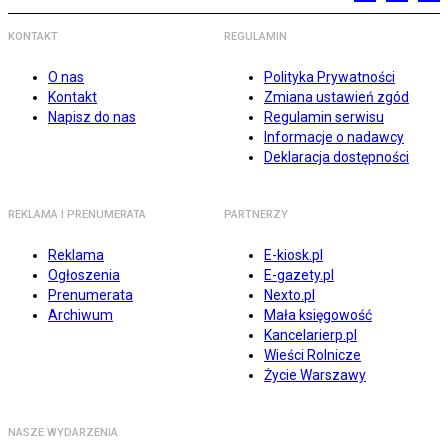
KONTAKT
REGULAMIN
O nas
Polityka Prywatności
Kontakt
Zmiana ustawień zgód
Napisz do nas
Regulamin serwisu
Informacje o nadawcy
Deklaracja dostępności
REKLAMA I PRENUMERATA
PARTNERZY
Reklama
E-kiosk.pl
Ogłoszenia
E-gazety.pl
Prenumerata
Nexto.pl
Archiwum
Mała księgowość
Kancelarierp.pl
Wieści Rolnicze
Życie Warszawy
NASZE WYDARZENIA