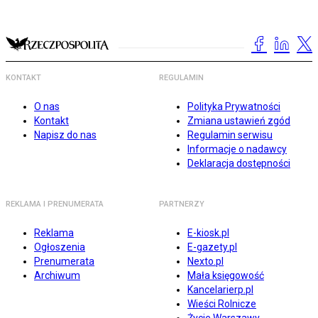
KONTAKT
REGULAMIN
O nas
Polityka Prywatności
Kontakt
Zmiana ustawień zgód
Napisz do nas
Regulamin serwisu
Informacje o nadawcy
Deklaracja dostępności
REKLAMA I PRENUMERATA
PARTNERZY
Reklama
E-kiosk.pl
Ogłoszenia
E-gazety.pl
Prenumerata
Nexto.pl
Archiwum
Mała księgowość
Kancelarierp.pl
Wieści Rolnicze