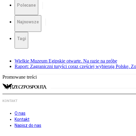
Polecane
Najnowsze
Tagi
Wielkie Muzeum Egipskie otwarte. Na razie na próbę
Raport: Zagraniczni turyści coraz częściej wybierają Polskę. Z
Promowane treści
KONTAKT
O nas
Kontakt
Napisz do nas