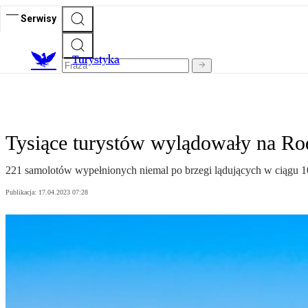
Serwisy
T
urystyka
Tysiące turystów wylądowały na Rod
221 samolotów wypełnionych niemal po brzegi lądujących w ciągu 10 d
Publikacja:
17.04.2023 07:28