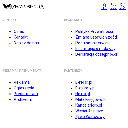
KONTAKT
REGULAMIN
O nas
Polityka Prywatności
Kontakt
Zmiana ustawień zgód
Napisz do nas
Regulamin serwisu
Informacje o nadawcy
Deklaracja dostępności
REKLAMA I PRENUMERATA
PARTNERZY
Reklama
E-kiosk.pl
Ogłoszenia
E-gazety.pl
Prenumerata
Nexto.pl
Archiwum
Mała księgowość
Kancelarierp.pl
Wieści Rolnicze
Życie Warszawy