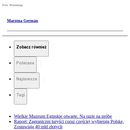
Foto: Bloomberg
Marzena German
Zobacz również
Polecane
Najnowsze
Tagi
Wielkie Muzeum Egipskie otwarte. Na razie na próbę
Raport: Zagraniczni turyści coraz częściej wybierają Polskę.
Zostawiają 40 mld złotych