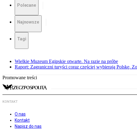
Polecane
Najnowsze
Tagi
Wielkie Muzeum Egipskie otwarte. Na razie na próbę
Raport: Zagraniczni turyści coraz częściej wybierają Polskę. Z
Promowane treści
KONTAKT
O nas
Kontakt
Napisz do nas