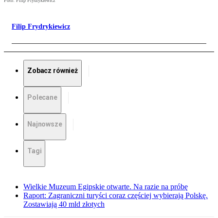
Foto: Filip Frydrykiewicz
Filip Frydrykiewicz
Zobacz również
Polecane
Najnowsze
Tagi
Wielkie Muzeum Egipskie otwarte. Na razie na próbę
Raport: Zagraniczni turyści coraz częściej wybierają Polskę.
Zostawiają 40 mld złotych