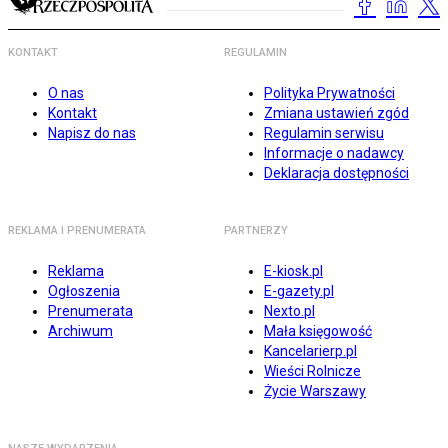
KONTAKT
REGULAMIN
O nas
Polityka Prywatności
Kontakt
Zmiana ustawień zgód
Napisz do nas
Regulamin serwisu
Informacje o nadawcy
Deklaracja dostępności
REKLAMA I PRENUMERATA
PARTNERZY
Reklama
E-kiosk.pl
Ogłoszenia
E-gazety.pl
Prenumerata
Nexto.pl
Archiwum
Mała księgowość
Kancelarierp.pl
Wieści Rolnicze
Życie Warszawy