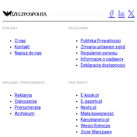
KONTAKT
REGULAMIN
O nas
Polityka Prywatności
Kontakt
Zmiana ustawień zgód
Napisz do nas
Regulamin serwisu
Informacje o nadawcy
Deklaracja dostępności
REKLAMA I PRENUMERATA
PARTNERZY
Reklama
E-kiosk.pl
Ogłoszenia
E-gazety.pl
Prenumerata
Nexto.pl
Archiwum
Mała księgowość
Kancelarierp.pl
Wieści Rolnicze
Życie Warszawy