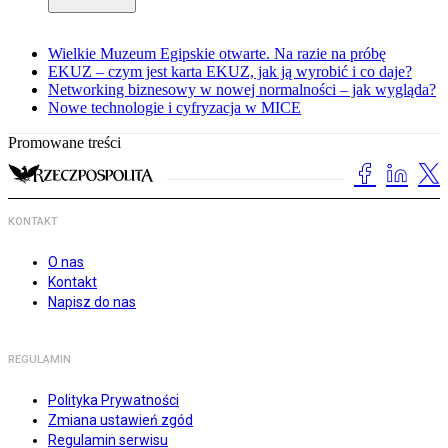
Wielkie Muzeum Egipskie otwarte. Na razie na próbę
EKUZ – czym jest karta EKUZ, jak ją wyrobić i co daje?
Networking biznesowy w nowej normalności – jak wygląda?
Nowe technologie i cyfryzacja w MICE
Promowane treści
KONTAKT
O nas
Kontakt
Napisz do nas
REGULAMIN
Polityka Prywatności
Zmiana ustawień zgód
Regulamin serwisu