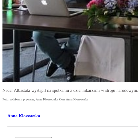
Nader Albastaki wystąpił na spotkaniu z dziennikarzami w stroju narodowym.
Foto: archiwum prywatne, Anna Kłossowska kloss Anna Kłossowska
Anna Kłossowska