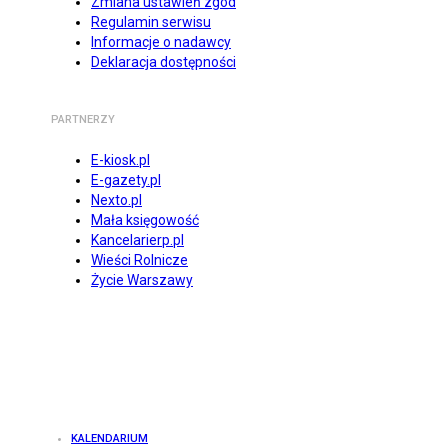
Zmiana ustawień zgód
Regulamin serwisu
Informacje o nadawcy
Deklaracja dostępności
PARTNERZY
E-kiosk.pl
E-gazety.pl
Nexto.pl
Mała księgowość
Kancelarierp.pl
Wieści Rolnicze
Życie Warszawy
KALENDARIUM