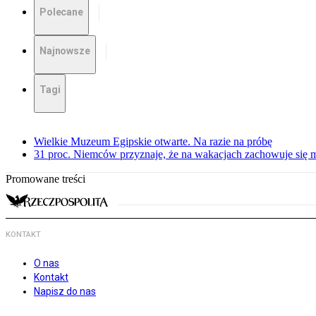
Polecane
Najnowsze
Tagi
Wielkie Muzeum Egipskie otwarte. Na razie na próbę
31 proc. Niemców przyznaje, że na wakacjach zachowuje się m
Promowane treści
KONTAKT
O nas
Kontakt
Napisz do nas