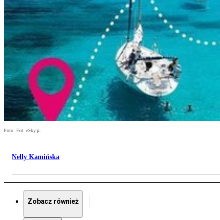
Foto: Fot. eSky.pl
Nelly Kamińska
Zobacz również