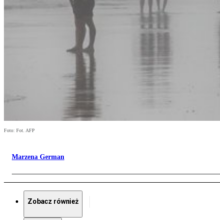
Foto: Fot. AFP
Marzena German
Zobacz również