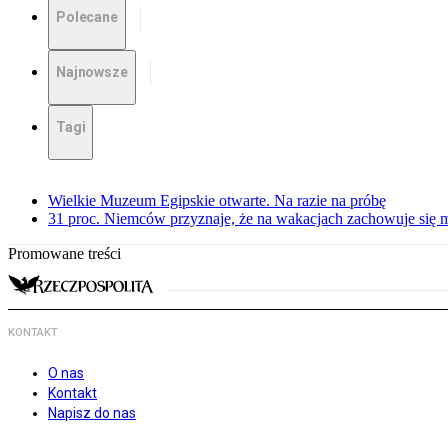
Polecane
Najnowsze
Tagi
Wielkie Muzeum Egipskie otwarte. Na razie na próbę
31 proc. Niemców przyznaje, że na wakacjach zachowuje się m
Promowane treści
KONTAKT
O nas
Kontakt
Napisz do nas