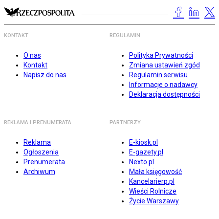
KONTAKT
REGULAMIN
O nas
Polityka Prywatności
Kontakt
Zmiana ustawień zgód
Napisz do nas
Regulamin serwisu
Informacje o nadawcy
Deklaracja dostępności
REKLAMA I PRENUMERATA
PARTNERZY
Reklama
E-kiosk.pl
Ogłoszenia
E-gazety.pl
Prenumerata
Nexto.pl
Archiwum
Mała księgowość
Kancelarierp.pl
Wieści Rolnicze
Życie Warszawy