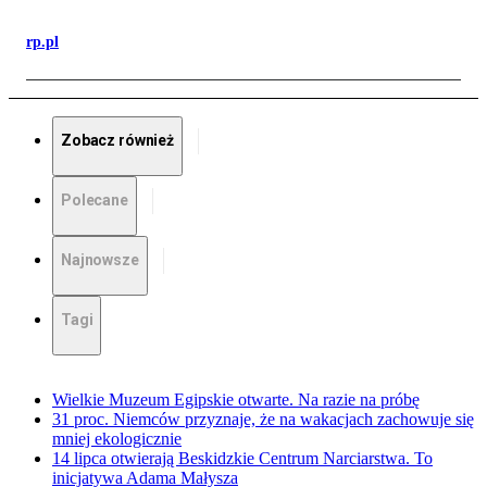
rp.pl
Zobacz również
Polecane
Najnowsze
Tagi
Wielkie Muzeum Egipskie otwarte. Na razie na próbę
31 proc. Niemców przyznaje, że na wakacjach zachowuje się
mniej ekologicznie
14 lipca otwierają Beskidzkie Centrum Narciarstwa. To
inicjatywa Adama Małysza