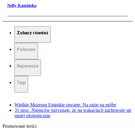
Nelly Kamińska
Zobacz również
Polecane
Najnowsze
Tagi
Wielkie Muzeum Egipskie otwarte. Na razie na próbę
31 proc. Niemców przyznaje, że na wakacjach zachowuje się
mniej ekologicznie
Promowane treści