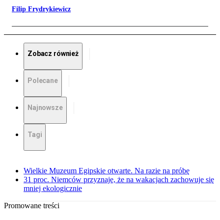
Filip Frydrykiewicz
Zobacz również
Polecane
Najnowsze
Tagi
Wielkie Muzeum Egipskie otwarte. Na razie na próbę
31 proc. Niemców przyznaje, że na wakacjach zachowuje się
mniej ekologicznie
Promowane treści