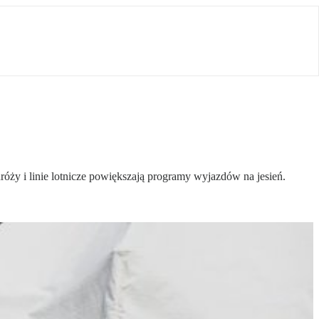
óży i linie lotnicze powiększają programy wyjazdów na jesień.