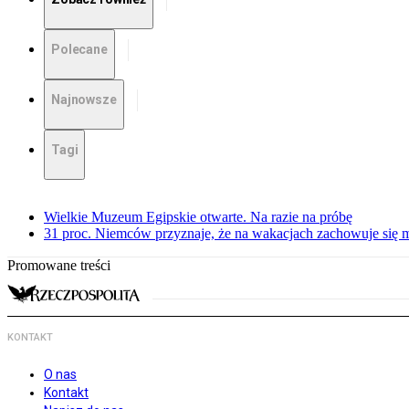
Polecane
Najnowsze
Tagi
Wielkie Muzeum Egipskie otwarte. Na razie na próbę
31 proc. Niemców przyznaje, że na wakacjach zachowuje się m
Promowane treści
KONTAKT
O nas
Kontakt