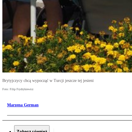
Brytyjczycy chcą wypocząć w Turcji jeszcze tej jesieni
Foto: Filip Frydrykiewicz
Marzena German
Zobacz również