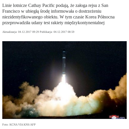
Linie lotnicze Cathay Pacific podają, że załoga rejsu z San
Francisco w ubiegłą środę informowała o dostrzeżeniu
niezidentyfikowanego obiektu. W tym czasie Korea Północna
przeprowadziła udany test rakiety międzykontynentalnej
Aktualizacja:
04.12.2017 09:29
Publikacja:
04.12.2017 08:59
Foto: KCNA VIA KNS/AFP