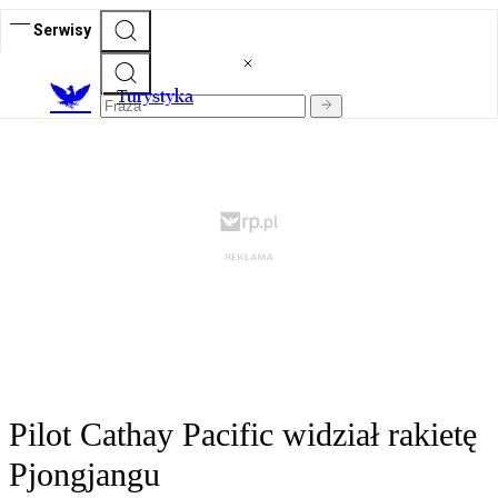
Serwisy
T
urystyka
Pilot Cathay Pacific widział rakietę
Pjongjangu