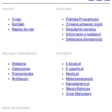
KONTAKT
REGULAMIN
O nas
Polityka Prywatności
Kontakt
Zmiana ustawień zgód
Napisz do nas
Regulamin serwisu
Informacje o nadawcy
Deklaracja dostępności
REKLAMA I PRENUMERATA
PARTNERZY
Reklama
E-kiosk.pl
Ogłoszenia
E-gazety.pl
Prenumerata
Nexto.pl
Archiwum
Mała księgowość
Kancelarierp.pl
Wieści Rolnicze
Życie Warszawy
NASZE WYDARZENIA