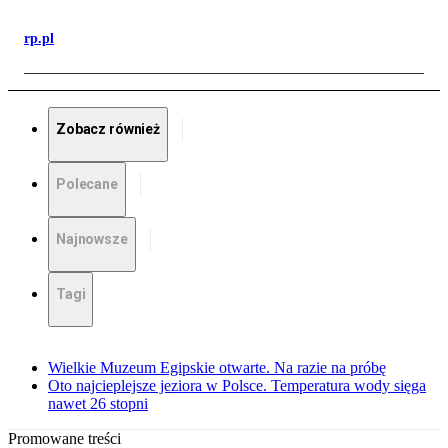
rp.pl
Zobacz również
Polecane
Najnowsze
Tagi
Wielkie Muzeum Egipskie otwarte. Na razie na próbę
Oto najcieplejsze jeziora w Polsce. Temperatura wody sięga
nawet 26 stopni
Promowane treści