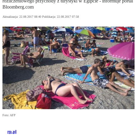
rozliczeniowego przychody z turystyki w Egipcie - informuje portal
Bloomberg.com
Aktualizacja:
22.08.2017 08:40
Publikacja:
22.08.2017 07:58
Foto: AFP
rp.pl