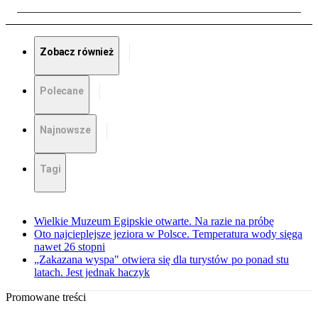
Zobacz również
Polecane
Najnowsze
Tagi
Wielkie Muzeum Egipskie otwarte. Na razie na próbę
Oto najcieplejsze jeziora w Polsce. Temperatura wody sięga
nawet 26 stopni
„Zakazana wyspa" otwiera się dla turystów po ponad stu
latach. Jest jednak haczyk
Promowane treści