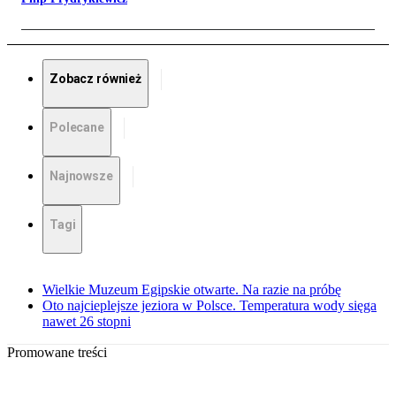
Zobacz również
Polecane
Najnowsze
Tagi
Wielkie Muzeum Egipskie otwarte. Na razie na próbę
Oto najcieplejsze jeziora w Polsce. Temperatura wody sięga
nawet 26 stopni
Promowane treści