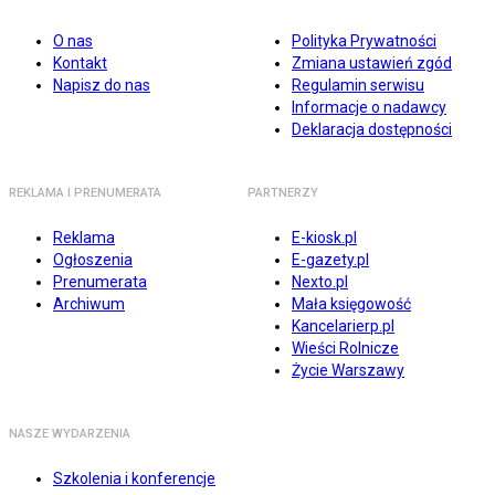
O nas
Polityka Prywatności
Kontakt
Zmiana ustawień zgód
Napisz do nas
Regulamin serwisu
Informacje o nadawcy
Deklaracja dostępności
REKLAMA I PRENUMERATA
PARTNERZY
Reklama
E-kiosk.pl
Ogłoszenia
E-gazety.pl
Prenumerata
Nexto.pl
Archiwum
Mała księgowość
Kancelarierp.pl
Wieści Rolnicze
Życie Warszawy
NASZE WYDARZENIA
Szkolenia i konferencje