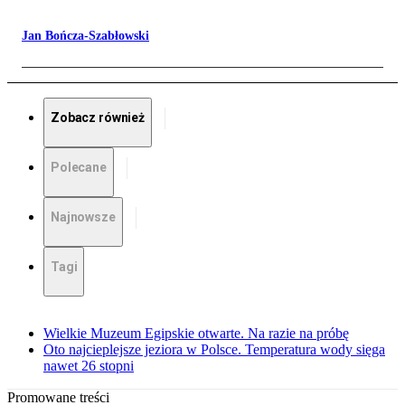
Jan Bończa-Szabłowski
Zobacz również
Polecane
Najnowsze
Tagi
Wielkie Muzeum Egipskie otwarte. Na razie na próbę
Oto najcieplejsze jeziora w Polsce. Temperatura wody sięga
nawet 26 stopni
Promowane treści