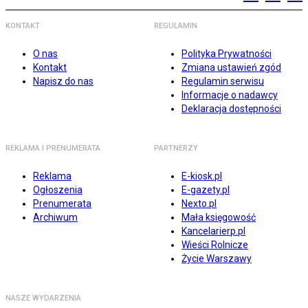
KONTAKT
REGULAMIN
O nas
Polityka Prywatności
Kontakt
Zmiana ustawień zgód
Napisz do nas
Regulamin serwisu
Informacje o nadawcy
Deklaracja dostępności
REKLAMA I PRENUMERATA
PARTNERZY
Reklama
E-kiosk.pl
Ogłoszenia
E-gazety.pl
Prenumerata
Nexto.pl
Archiwum
Mała księgowość
Kancelarierp.pl
Wieści Rolnicze
Życie Warszawy
NASZE WYDARZENIA