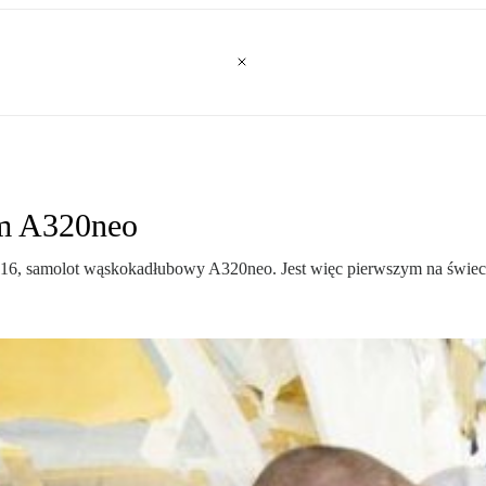
em A320neo
116, samolot wąskokadłubowy A320neo. Jest więc pierwszym na świe