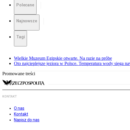
Polecane
Najnowsze
Tagi
Wielkie Muzeum Egipskie otwarte. Na razie na próbę
Oto najcieplejsze jeziora w Polsce. Temperatura wody sięga na
Promowane treści
KONTAKT
O nas
Kontakt
Napisz do nas