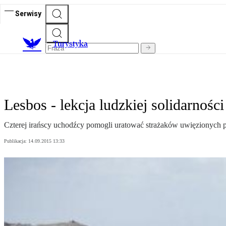
Serwisy
T
urystyka
Lesbos - lekcja ludzkiej solidarności
Czterej irańscy uchodźcy pomogli uratować strażaków uwięzionych
Publikacja:
14.09.2015 13:33