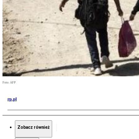
Foto: AFP
rp.pl
Zobacz również