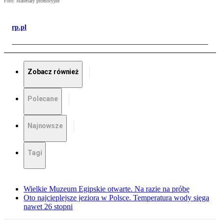
Foto: Materiały promocyjne
rp.pl
Zobacz również
Polecane
Najnowsze
Tagi
Wielkie Muzeum Egipskie otwarte. Na razie na próbę
Oto najcieplejsze jeziora w Polsce. Temperatura wody sięga
nawet 26 stopni