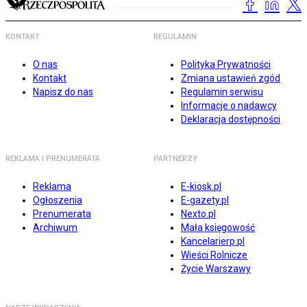
KONTAKT
REGULAMIN
O nas
Polityka Prywatności
Kontakt
Zmiana ustawień zgód
Napisz do nas
Regulamin serwisu
Informacje o nadawcy
Deklaracja dostępności
REKLAMA I PRENUMERATA
PARTNERZY
Reklama
E-kiosk.pl
Ogłoszenia
E-gazety.pl
Prenumerata
Nexto.pl
Archiwum
Mała księgowość
Kancelarierp.pl
Wieści Rolnicze
Życie Warszawy