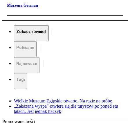
Marzena German
Zobacz również
Polecane
Najnowsze
Tagi
Wielkie Muzeum Egipskie otwarte. Na razie na próbę
„Zakazana wyspa" otwiera się dla turystów po ponad stu
latach. Jest jednak haczyk
Promowane treści