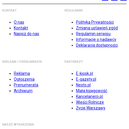
KONTAKT
REGULAMIN
O nas
Polityka Prywatności
Kontakt
Zmiana ustawień zgód
Napisz do nas
Regulamin serwisu
Informacje o nadawcy
Deklaracja dostępności
REKLAMA I PRENUMERATA
PARTNERZY
Reklama
E-kiosk.pl
Ogłoszenia
E-gazety.pl
Prenumerata
Nexto.pl
Archiwum
Mała księgowość
Kancelarierp.pl
Wieści Rolnicze
Życie Warszawy
NASZE WYDARZENIA