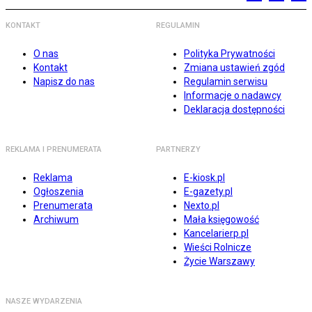
KONTAKT
REGULAMIN
O nas
Polityka Prywatności
Kontakt
Zmiana ustawień zgód
Napisz do nas
Regulamin serwisu
Informacje o nadawcy
Deklaracja dostępności
REKLAMA I PRENUMERATA
PARTNERZY
Reklama
E-kiosk.pl
Ogłoszenia
E-gazety.pl
Prenumerata
Nexto.pl
Archiwum
Mała księgowość
Kancelarierp.pl
Wieści Rolnicze
Życie Warszawy
NASZE WYDARZENIA