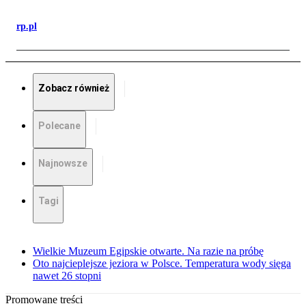
rp.pl
Zobacz również
Polecane
Najnowsze
Tagi
Wielkie Muzeum Egipskie otwarte. Na razie na próbę
Oto najcieplejsze jeziora w Polsce. Temperatura wody sięga
nawet 26 stopni
Promowane treści