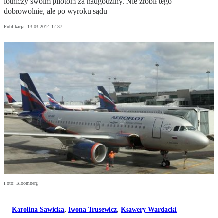
lotniczy swoim pilotom za nadgodziny. Nie zrobił tego
dobrowolnie, ale po wyroku sądu
Publikacja:
13.03.2014 12:37
Foto: Bloomberg
Karolina Sawicka
,
Iwona Trusewicz
,
Ksawery Wardacki