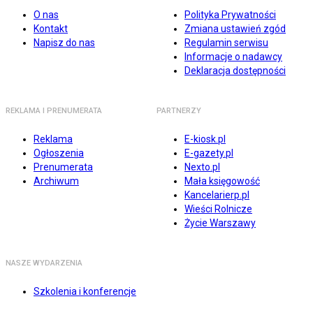
O nas
Polityka Prywatności
Kontakt
Zmiana ustawień zgód
Napisz do nas
Regulamin serwisu
Informacje o nadawcy
Deklaracja dostępności
REKLAMA I PRENUMERATA
PARTNERZY
Reklama
E-kiosk.pl
Ogłoszenia
E-gazety.pl
Prenumerata
Nexto.pl
Archiwum
Mała księgowość
Kancelarierp.pl
Wieści Rolnicze
Życie Warszawy
NASZE WYDARZENIA
Szkolenia i konferencje