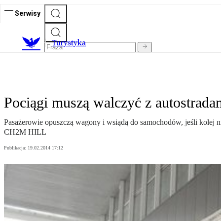
Serwisy
T
urystyka
Pociągi muszą walczyć z autostrada
Pasażerowie opuszczą wagony i wsiądą do samochodów, jeśli kolej ni
CH2M HILL
Publikacja:
19.02.2014 17:12