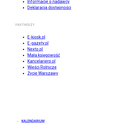
Informacje o nadawcy
Deklaracja dostępności
PARTNERZY
E-kiosk.pl
E-gazety.pl
Nexto.pl
Mała księgowość
Kancelarierp.pl
Wieści Rolnicze
Życie Warszawy
KALENDARIUM