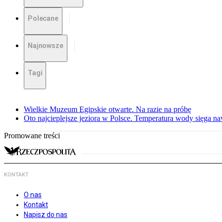
Polecane
Najnowsze
Tagi
Wielkie Muzeum Egipskie otwarte. Na razie na próbę
Oto najcieplejsze jeziora w Polsce. Temperatura wody sięga na
Promowane treści
KONTAKT
O nas
Kontakt
Napisz do nas