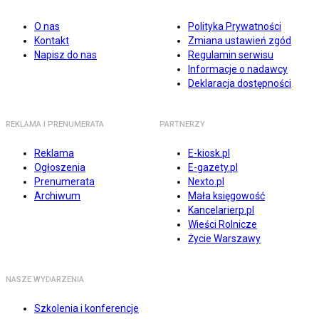
O nas
Polityka Prywatności
Kontakt
Zmiana ustawień zgód
Napisz do nas
Regulamin serwisu
Informacje o nadawcy
Deklaracja dostępności
REKLAMA I PRENUMERATA
PARTNERZY
Reklama
E-kiosk.pl
Ogłoszenia
E-gazety.pl
Prenumerata
Nexto.pl
Archiwum
Mała księgowość
Kancelarierp.pl
Wieści Rolnicze
Życie Warszawy
NASZE WYDARZENIA
Szkolenia i konferencje