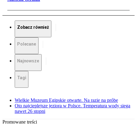
Zobacz również
Polecane
Najnowsze
Tagi
Wielkie Muzeum Egipskie otwarte. Na razie na próbę
Oto najcieplejsze jeziora w Polsce. Temperatura wody sięga
nawet 26 stopni
Promowane treści