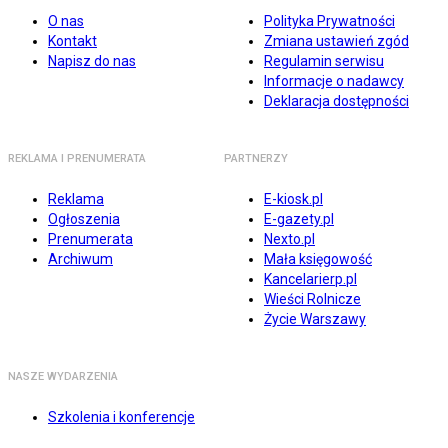
O nas
Polityka Prywatności
Kontakt
Zmiana ustawień zgód
Napisz do nas
Regulamin serwisu
Informacje o nadawcy
Deklaracja dostępności
REKLAMA I PRENUMERATA
PARTNERZY
Reklama
E-kiosk.pl
Ogłoszenia
E-gazety.pl
Prenumerata
Nexto.pl
Archiwum
Mała księgowość
Kancelarierp.pl
Wieści Rolnicze
Życie Warszawy
NASZE WYDARZENIA
Szkolenia i konferencje