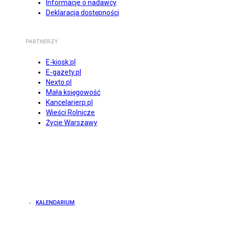
Informacje o nadawcy
Deklaracja dostępności
PARTNERZY
E-kiosk.pl
E-gazety.pl
Nexto.pl
Mała księgowość
Kancelarierp.pl
Wieści Rolnicze
Życie Warszawy
KALENDARIUM