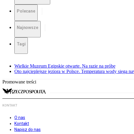
Polecane
Najnowsze
Tagi
Wielkie Muzeum Egipskie otwarte. Na razie na próbę
Oto najcieplejsze jeziora w Polsce. Temperatura wody sięga na
Promowane treści
KONTAKT
O nas
Kontakt
Napisz do nas