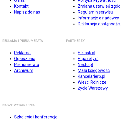
O nas
Polityka Prywatności
Kontakt
Zmiana ustawień zgód
Napisz do nas
Regulamin serwisu
Informacje o nadawcy
Deklaracja dostępności
REKLAMA I PRENUMERATA
PARTNERZY
Reklama
E-kiosk.pl
Ogłoszenia
E-gazety.pl
Prenumerata
Nexto.pl
Archiwum
Mała księgowość
Kancelarierp.pl
Wieści Rolnicze
Życie Warszawy
NASZE WYDARZENIA
Szkolenia i konferencje