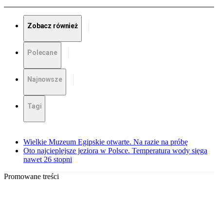
Zobacz również
Polecane
Najnowsze
Tagi
Wielkie Muzeum Egipskie otwarte. Na razie na próbę
Oto najcieplejsze jeziora w Polsce. Temperatura wody sięga
nawet 26 stopni
Promowane treści