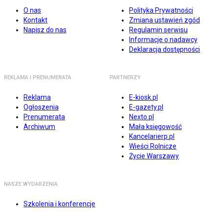
O nas
Polityka Prywatności
Kontakt
Zmiana ustawień zgód
Napisz do nas
Regulamin serwisu
Informacje o nadawcy
Deklaracja dostępności
REKLAMA I PRENUMERATA
PARTNERZY
Reklama
E-kiosk.pl
Ogłoszenia
E-gazety.pl
Prenumerata
Nexto.pl
Archiwum
Mała księgowość
Kancelarierp.pl
Wieści Rolnicze
Życie Warszawy
NASZE WYDARZENIA
Szkolenia i konferencje