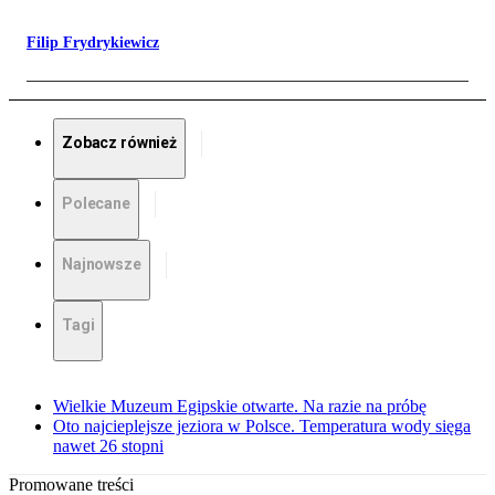
Filip Frydrykiewicz
Zobacz również
Polecane
Najnowsze
Tagi
Wielkie Muzeum Egipskie otwarte. Na razie na próbę
Oto najcieplejsze jeziora w Polsce. Temperatura wody sięga
nawet 26 stopni
Promowane treści