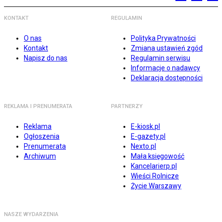
KONTAKT
REGULAMIN
O nas
Polityka Prywatności
Kontakt
Zmiana ustawień zgód
Napisz do nas
Regulamin serwisu
Informacje o nadawcy
Deklaracja dostępności
REKLAMA I PRENUMERATA
PARTNERZY
Reklama
E-kiosk.pl
Ogłoszenia
E-gazety.pl
Prenumerata
Nexto.pl
Archiwum
Mała księgowość
Kancelarierp.pl
Wieści Rolnicze
Życie Warszawy
NASZE WYDARZENIA