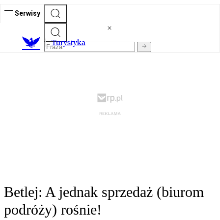
Serwisy
T
urystyka
Betlej: A jednak sprzedaż (biurom
podróży) rośnie!