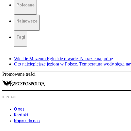
Polecane
Najnowsze
Tagi
Wielkie Muzeum Egipskie otwarte. Na razie na próbę
Oto najcieplejsze jeziora w Polsce. Temperatura wody sięga na
Promowane treści
KONTAKT
O nas
Kontakt
Napisz do nas