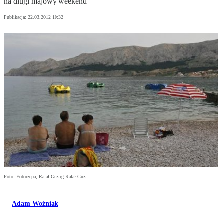
na długi majowy weekend
Publikacja:
22.03.2012 10:32
Foto: Fotorzepa, Rafał Guz rg Rafał Guz
Adam Woźniak