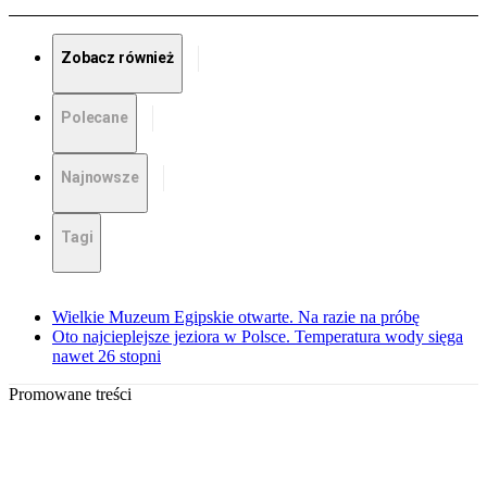
Zobacz również
Polecane
Najnowsze
Tagi
Wielkie Muzeum Egipskie otwarte. Na razie na próbę
Oto najcieplejsze jeziora w Polsce. Temperatura wody sięga
nawet 26 stopni
Promowane treści