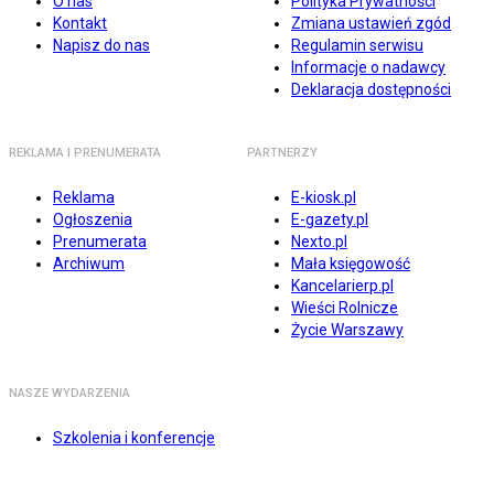
O nas
Polityka Prywatności
Kontakt
Zmiana ustawień zgód
Napisz do nas
Regulamin serwisu
Informacje o nadawcy
Deklaracja dostępności
REKLAMA I PRENUMERATA
PARTNERZY
Reklama
E-kiosk.pl
Ogłoszenia
E-gazety.pl
Prenumerata
Nexto.pl
Archiwum
Mała księgowość
Kancelarierp.pl
Wieści Rolnicze
Życie Warszawy
NASZE WYDARZENIA
Szkolenia i konferencje