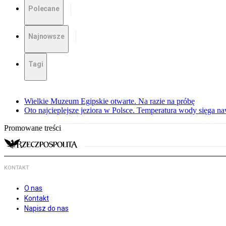
Polecane
Najnowsze
Tagi
Wielkie Muzeum Egipskie otwarte. Na razie na próbę
Oto najcieplejsze jeziora w Polsce. Temperatura wody sięga na
Promowane treści
KONTAKT
O nas
Kontakt
Napisz do nas