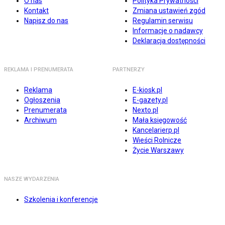
O nas
Polityka Prywatności
Kontakt
Zmiana ustawień zgód
Napisz do nas
Regulamin serwisu
Informacje o nadawcy
Deklaracja dostępności
REKLAMA I PRENUMERATA
PARTNERZY
Reklama
E-kiosk.pl
Ogłoszenia
E-gazety.pl
Prenumerata
Nexto.pl
Archiwum
Mała księgowość
Kancelarierp.pl
Wieści Rolnicze
Życie Warszawy
NASZE WYDARZENIA
Szkolenia i konferencje