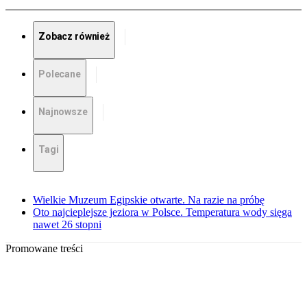
Zobacz również
Polecane
Najnowsze
Tagi
Wielkie Muzeum Egipskie otwarte. Na razie na próbę
Oto najcieplejsze jeziora w Polsce. Temperatura wody sięga
nawet 26 stopni
Promowane treści