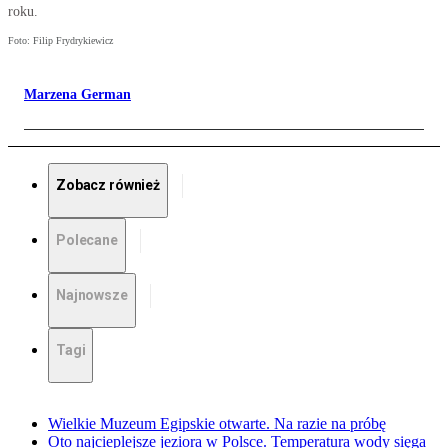
roku.
Foto: Filip Frydrykiewicz
Marzena German
Zobacz również
Polecane
Najnowsze
Tagi
Wielkie Muzeum Egipskie otwarte. Na razie na próbę
Oto najcieplejsze jeziora w Polsce. Temperatura wody sięga