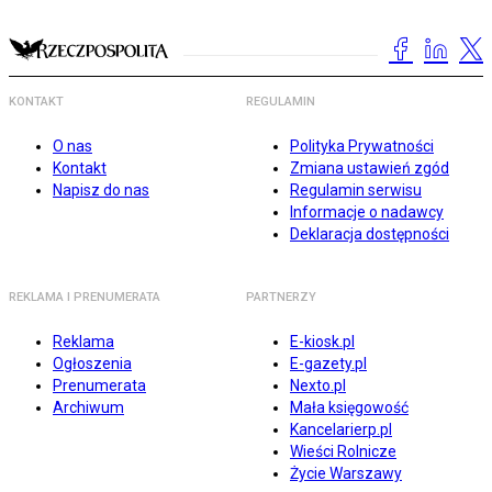
KONTAKT
REGULAMIN
O nas
Polityka Prywatności
Kontakt
Zmiana ustawień zgód
Napisz do nas
Regulamin serwisu
Informacje o nadawcy
Deklaracja dostępności
REKLAMA I PRENUMERATA
PARTNERZY
Reklama
E-kiosk.pl
Ogłoszenia
E-gazety.pl
Prenumerata
Nexto.pl
Archiwum
Mała księgowość
Kancelarierp.pl
Wieści Rolnicze
Życie Warszawy