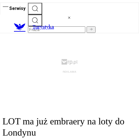
Serwisy
T
urystyka
LOT ma już embraery na loty do
Londynu