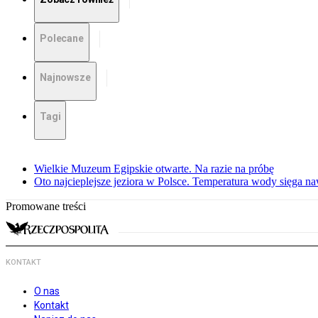
Polecane
Najnowsze
Tagi
Wielkie Muzeum Egipskie otwarte. Na razie na próbę
Oto najcieplejsze jeziora w Polsce. Temperatura wody sięga na
Promowane treści
KONTAKT
O nas
Kontakt