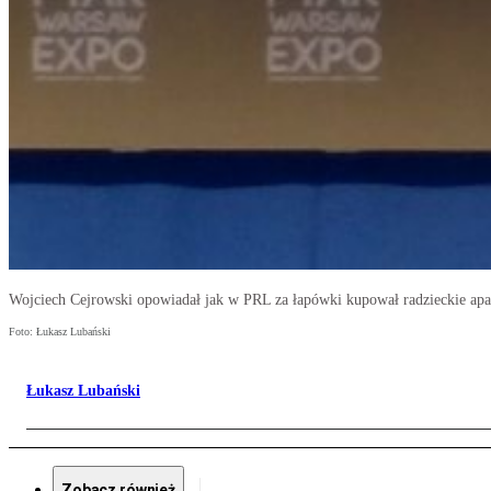
Wojciech Cejrowski opowiadał jak w PRL za łapówki kupował radzieckie apar
Foto: Łukasz Lubański
Łukasz Lubański
Zobacz również