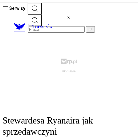
Serwisy
T
urystyka
Stewardesa Ryanaira jak
sprzedawczyni