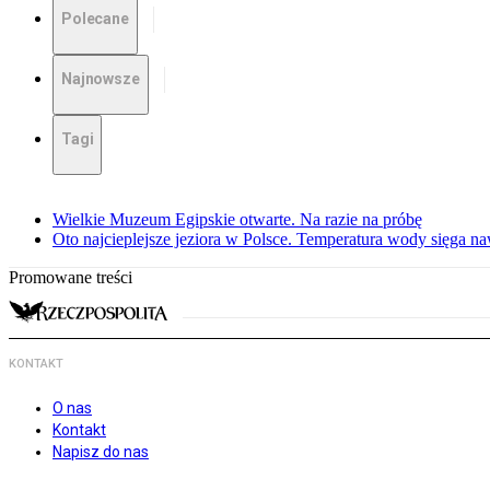
Polecane
Najnowsze
Tagi
Wielkie Muzeum Egipskie otwarte. Na razie na próbę
Oto najcieplejsze jeziora w Polsce. Temperatura wody sięga na
Promowane treści
KONTAKT
O nas
Kontakt
Napisz do nas