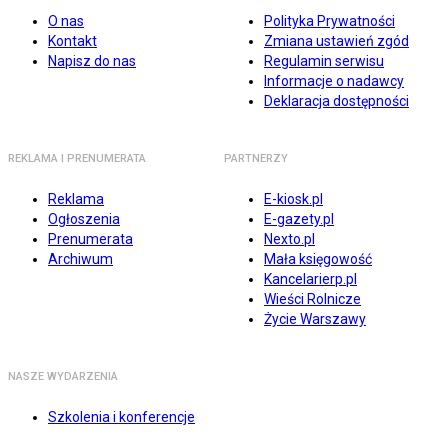
O nas
Polityka Prywatności
Kontakt
Zmiana ustawień zgód
Napisz do nas
Regulamin serwisu
Informacje o nadawcy
Deklaracja dostępności
REKLAMA I PRENUMERATA
PARTNERZY
Reklama
E-kiosk.pl
Ogłoszenia
E-gazety.pl
Prenumerata
Nexto.pl
Archiwum
Mała księgowość
Kancelarierp.pl
Wieści Rolnicze
Życie Warszawy
NASZE WYDARZENIA
Szkolenia i konferencje