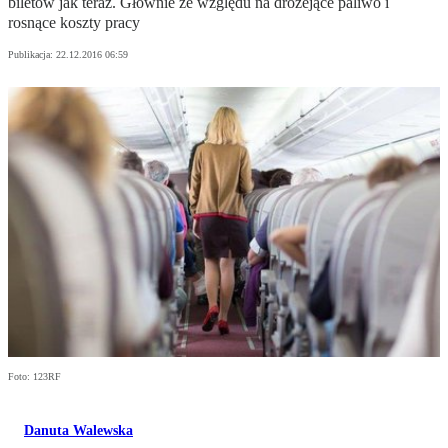
biletów jak teraz. Głównie ze względu na drożejące paliwo i
rosnące koszty pracy
Publikacja:
22.12.2016 06:59
Foto: 123RF
Danuta Walewska