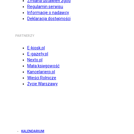
Zmiana ustawień zgód
Regulamin serwisu
Informacje o nadawcy
Deklaracja dostępności
PARTNERZY
E-kiosk.pl
E-gazety.pl
Nexto.pl
Mała księgowość
Kancelarierp.pl
Wieści Rolnicze
Życie Warszawy
KALENDARIUM