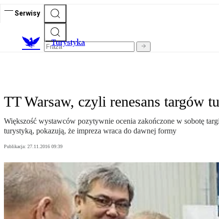
Serwisy
T
urystyka
TT Warsaw, czyli renesans targów t
Większość wystawców pozytywnie ocenia zakończone w sobotę targi 
turystyką, pokazują, że impreza wraca do dawnej formy
Publikacja:
27.11.2016 09:39