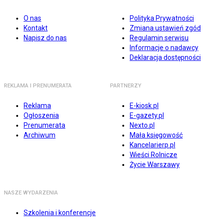
O nas
Polityka Prywatności
Kontakt
Zmiana ustawień zgód
Napisz do nas
Regulamin serwisu
Informacje o nadawcy
Deklaracja dostępności
REKLAMA I PRENUMERATA
PARTNERZY
Reklama
E-kiosk.pl
Ogłoszenia
E-gazety.pl
Prenumerata
Nexto.pl
Archiwum
Mała księgowość
Kancelarierp.pl
Wieści Rolnicze
Życie Warszawy
NASZE WYDARZENIA
Szkolenia i konferencje