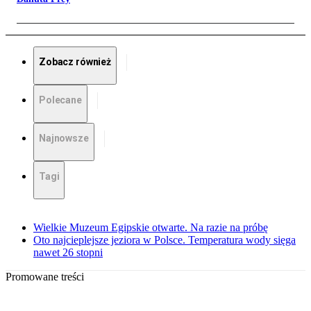
Zobacz również
Polecane
Najnowsze
Tagi
Wielkie Muzeum Egipskie otwarte. Na razie na próbę
Oto najcieplejsze jeziora w Polsce. Temperatura wody sięga
nawet 26 stopni
Promowane treści