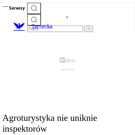
Serwisy
T
urystyka
Agroturystyka nie uniknie
inspektorów