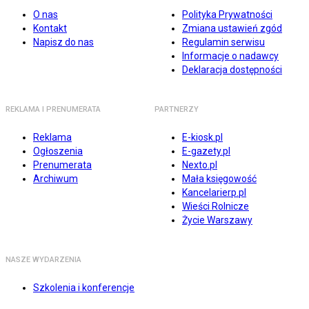
O nas
Polityka Prywatności
Kontakt
Zmiana ustawień zgód
Napisz do nas
Regulamin serwisu
Informacje o nadawcy
Deklaracja dostępności
REKLAMA I PRENUMERATA
PARTNERZY
Reklama
E-kiosk.pl
Ogłoszenia
E-gazety.pl
Prenumerata
Nexto.pl
Archiwum
Mała księgowość
Kancelarierp.pl
Wieści Rolnicze
Życie Warszawy
NASZE WYDARZENIA
Szkolenia i konferencje