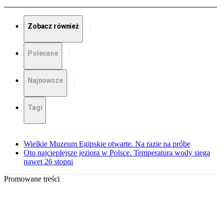
Zobacz również
Polecane
Najnowsze
Tagi
Wielkie Muzeum Egipskie otwarte. Na razie na próbę
Oto najcieplejsze jeziora w Polsce. Temperatura wody sięga
nawet 26 stopni
Promowane treści