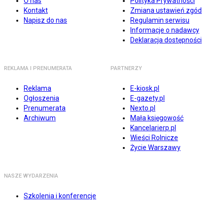
O nas
Polityka Prywatności
Kontakt
Zmiana ustawień zgód
Napisz do nas
Regulamin serwisu
Informacje o nadawcy
Deklaracja dostępności
REKLAMA I PRENUMERATA
PARTNERZY
Reklama
E-kiosk.pl
Ogłoszenia
E-gazety.pl
Prenumerata
Nexto.pl
Archiwum
Mała księgowość
Kancelarierp.pl
Wieści Rolnicze
Życie Warszawy
NASZE WYDARZENIA
Szkolenia i konferencje