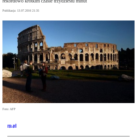
rekordowo krótkim czasie trzydziestu minut
Publikacja:
13.07.2016 21:35
Foto: AFP
rp.pl