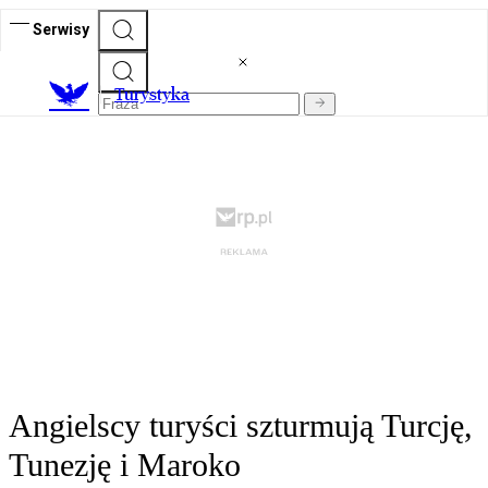
Serwisy
T
urystyka
Angielscy turyści szturmują Turcję,
Tunezję i Maroko